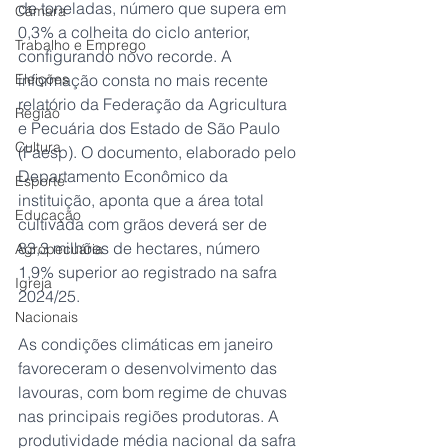
de toneladas, número que supera em 
Câmara
0,3% a colheita do ciclo anterior, 
Trabalho e Emprego
configurando novo recorde. A 
Eleições
informação consta no mais recente 
relatório da Federação da Agricultura 
Região
e Pecuária dos Estado de São Paulo 
Cultura
(Faesp). O documento, elaborado pelo 
Departamento Econômico da 
Esporte
instituição, aponta que a área total 
Educação
cultivada com grãos deverá ser de 
83,3 milhões de hectares, número 
Agropecuária
1,9% superior ao registrado na safra 
Igreja
2024/25.
Nacionais
As condições climáticas em janeiro 
favoreceram o desenvolvimento das 
lavouras, com bom regime de chuvas 
nas principais regiões produtoras. A 
produtividade média nacional da safra 