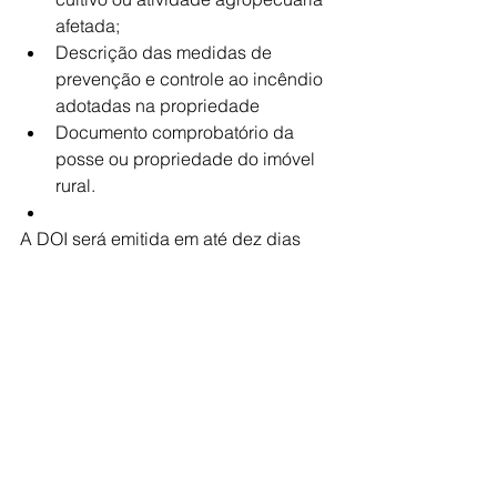
afetada;
Descrição das medidas de 
prevenção e controle ao incêndio 
adotadas na propriedade
Documento comprobatório da 
posse ou propriedade do imóvel 
rural.
A DOI será emitida em até dez dias 
úteis, contados da solicitação e 
entrega das informações A emissão da 
DOI será realizada após a análise 
conjunta entre o relatório técnico da 
Cati e as informações fornecidas pelo 
proprietário.
“Com a DOI em mãos, o produtor rural 
pode recorrer às instituições 
financeiras do mercado e também às 