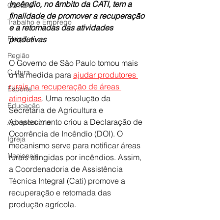
Incêndio, no âmbito da CATI, tem a 
Câmara
finalidade de promover a recuperação 
Trabalho e Emprego
e a retomadas das atividades 
Eleições
produtivas
Região
O Governo de São Paulo tomou mais 
Cultura
uma medida para 
ajudar produtores 
rurais na recuperação de áreas 
Esporte
atingidas
. Uma resolução da 
Educação
Secretaria de Agricultura e 
Abastecimento criou a Declaração de 
Agropecuária
Ocorrência de Incêndio (DOI). O 
Igreja
mecanismo serve para notificar áreas 
Nacionais
rurais atingidas por incêndios. Assim, 
a Coordenadoria de Assistência 
Técnica Integral (Cati) promove a 
recuperação e retomada das 
produção agrícola.