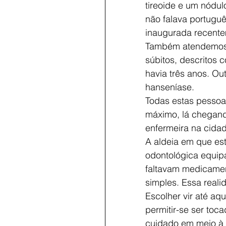
tireoide e um nódul
não falava portugu
inaugurada recente
Também atendemos 
súbitos, descritos 
havia três anos. O
hanseníase.
Todas estas pessoa
máximo, lá chegand
enfermeira na cida
A aldeia em que e
odontológica equipa
faltavam medicamen
simples. Essa realid
Escolher vir até aq
permitir-se ser toca
cuidado em meio à d