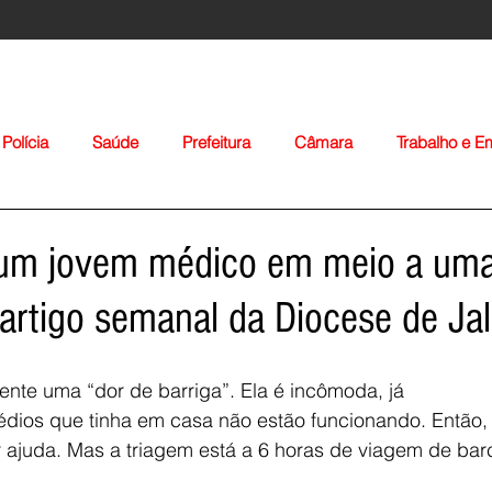
Polícia
Saúde
Prefeitura
Câmara
Trabalho e 
orte
Educação
Agropecuária
Igreja
Nacionais
 um jovem médico em meio a uma
- artigo semanal da Diocese de Ja
nte uma “dor de barriga”. Ela é incômoda, já
édios que tinha em casa não estão funcionando. Então,
Voltar
 ajuda. Mas a triagem está a 6 horas de viagem de bar