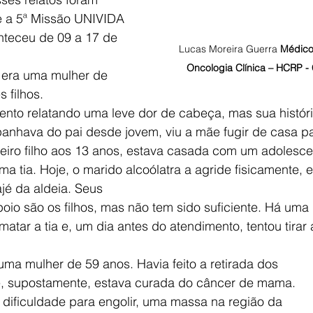
e a 5ª Missão UNIVIDA 
teceu de 09 a 17 de 
Lucas Moreira Guerra 
Médico
Oncologia Clínica – HCRP 
era uma mulher de 
 filhos.
nto relatando uma leve dor de cabeça, mas sua histór
panhava do pai desde jovem, viu a mãe fugir de casa p
eiro filho aos 13 anos, estava casada com um adolesce
 tia. Hoje, o marido alcoólatra a agride fisicamente, e
jé da aldeia. Seus
oio são os filhos, mas não tem sido suficiente. Há uma
atar a tia e, um dia antes do atendimento, tentou tirar 
uma mulher de 59 anos. Havia feito a retirada dos
 e, supostamente, estava curada do câncer de mama.
dificuldade para engolir, uma massa na região da