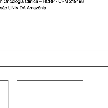
em Oncologia Clínica – HCRP - CRM 219198
issão UNIVIDA Amazônia