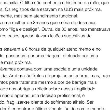
o na axila. O filho não conhecia o histórico da mãe, que
ês. Os registros dela estavam na UBS mais próxima,
mente, mas sem atendimento funcional.
uma mulher de 35 anos que sofria de desmaios
como “liga e desliga”. Outra, de 30 anos, não menstruav
utros casos apresentavam lesões sugestivas de
s estavam a 6 horas de qualquer atendimento e no
o, passariam por uma triagem, efetuada por uma
de mais próxima.
stávamos contava com uma escola e uma unidade
da. Ambos são frutos de projetos anteriores, mas, hoje
tos para tratar até mesmo a dor de barriga mais
ade nos obriga a refletir sobre nossa fragilidade.
ui não é apenas uma decisão profissional; é
do, fragilizar-se diante do sofrimento alheio. Ser
or é encontrar o último vínculo lúcido com o mundo.