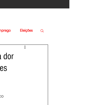
Emprego
Eleições
 dor
les
co