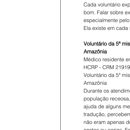
Cada voluntário exp
bom. Falar sobre ex
especialmente pelo á
Ela existe em cada
Voluntário da 5ª m
Amazônia
Médico residente e
HCRP - CRM 21919
Voluntário da 5ª m
Amazônia
Durante os atendim
população receosa,
ajuda de alguns me
tradução, percebem
não eram apenas do
costas ou coriza. E