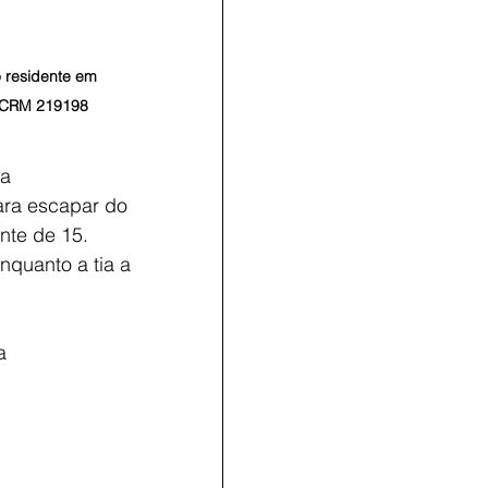
 residente em 
- CRM 219198
ia
ara escapar do 
nte de 15. 
nquanto a tia a 
a