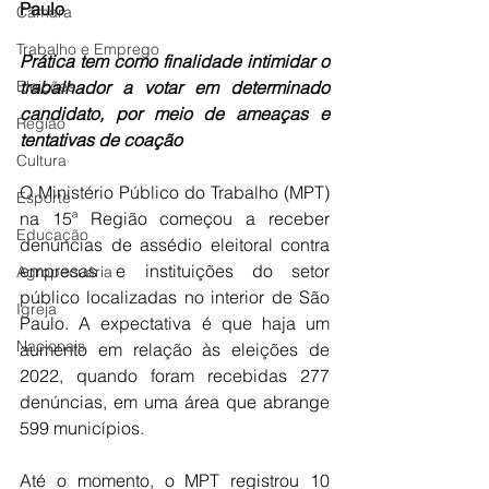
Paulo
Câmara
Trabalho e Emprego
Prática tem como finalidade intimidar o 
Eleições
trabalhador a votar em determinado 
candidato, por meio de ameaças e 
Região
tentativas de coação
Cultura
O Ministério Público do Trabalho (MPT) 
Esporte
na 15ª Região começou a receber 
Educação
denúncias de assédio eleitoral contra 
empresas e instituições do setor 
Agropecuária
público localizadas no interior de São 
Igreja
Paulo. A expectativa é que haja um 
Nacionais
aumento em relação às eleições de 
2022, quando foram recebidas 277 
denúncias, em uma área que abrange 
599 municípios.
Até o momento, o MPT registrou 10 