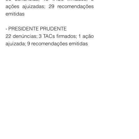
ações ajuizadas; 29 recomendações 
emitidas
- PRESIDENTE PRUDENTE
22 denúncias; 3 TACs firmados; 1 ação 
ajuizada; 9 recomendações emitidas
- RIBEIRÃO PRETO
42 denúncias; 6 TACs firmados; 13 
recomendações emitidas
- SÃO JOSÉ DO RIO PRETO
49 denúncias recebidas; 8 TACs 
firmados; 16 recomendações emitidas
- SÃO JOSÉ DOS CAMPOS
20 denúncias recebidas; 12 
recomendações emitidas