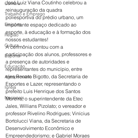
José Luiz Viana Coutinho celebrou a 
Câmara
reinauguração da quadra 
Trabalho e Emprego
poliesportiva do prédio urbano, um 
Eleições
importante espaço dedicado ao 
esporte, à educação e à formação dos 
Região
nossos estudantes!
Cultura
A cerimônia contou com a 
participação dos alunos, professores e 
Esporte
a presença de autoridades e 
Educação
representantes do município, entre 
eles Renato Bigotto, da Secretaria de 
Agropecuária
Esportes e Lazer, representando o 
Igreja
prefeito Luis Henrique dos Santos 
Nacionais
Moreira; o superintendente da Etec 
Jales, Willians Pizolato; o vereador e 
professor Rivelino Rodrigues; Vinícius 
Bortolucci Viana, da Secretaria de 
Desenvolvimento Econômico e 
Empreendedorismo; e Gabriel Moraes 