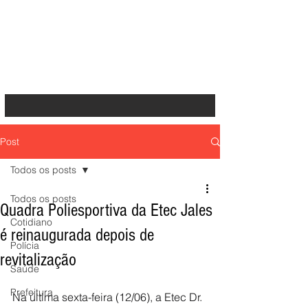
Post
Todos os posts
Todos os posts
Quadra Poliesportiva da Etec Jales
Cotidiano
é reinaugurada depois de
Polícia
revitalização
Saúde
Prefeitura
Na última sexta-feira (12/06), a Etec Dr. 