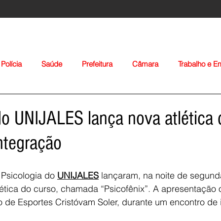
Polícia
Saúde
Prefeitura
Câmara
Trabalho e 
orte
Educação
Agropecuária
Igreja
Nacionais
do UNIJALES lança nova atlética 
ntegração
Psicologia do 
UNIJALES
 lançaram, na noite de segunda
lética do curso, chamada “Psicofênix”. A apresentação ofi
Voltar
o de Esportes Cristóvam Soler, durante um encontro de 