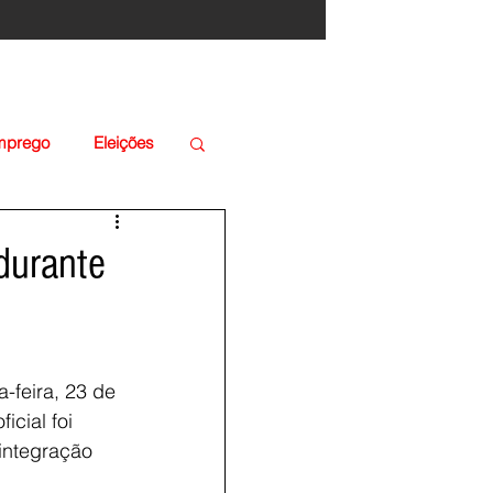
Emprego
Eleições
durante
-feira, 23 de 
cial foi 
integração 