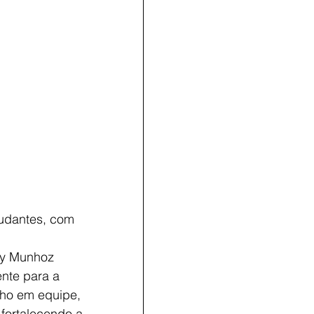
udantes, com 
ny Munhoz 
ente para a 
lho em equipe, 
fortalecendo a 