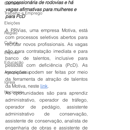
concessionária de rodovias e há 
Câmara
vagas afirmativas para mulheres e 
Trabalho e Emprego
para PcD
Eleições
A PRVias, uma empresa Motiva, está 
Região
com processos seletivos abertos para 
Cultura
recrutar novos profissionais. As vagas 
são para contratação imediata e para 
Esporte
banco de talentos, inclusive para 
Educação
pessoas com deficiência (PcD). As 
inscrições podem ser feitas por meio 
Agropecuária
da ferramenta de atração de talentos 
Igreja
da Motiva, neste 
link
.
Nacionais
As oportunidades são para aprendiz 
administrativo, operador de tráfego, 
operador de pedágio, assistente 
administrativo de conservação, 
assistente de conservação, analista de 
engenharia de obras e assistente de 