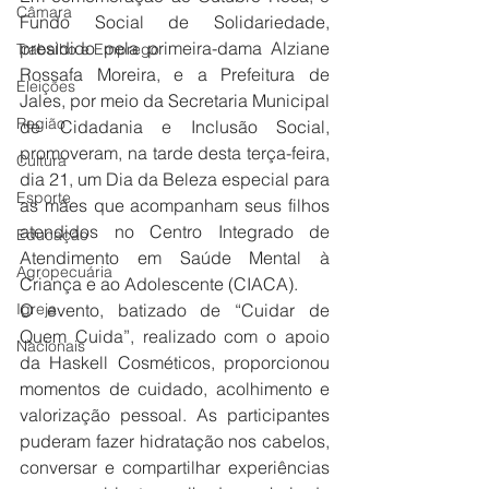
Câmara
Fundo Social de Solidariedade, 
presidido pela primeira-dama Alziane 
Trabalho e Emprego
Rossafa Moreira, e a Prefeitura de 
Eleições
Jales, por meio da Secretaria Municipal 
Região
de Cidadania e Inclusão Social, 
promoveram, na tarde desta terça-feira, 
Cultura
dia 21, um Dia da Beleza especial para 
Esporte
as mães que acompanham seus filhos 
atendidos no Centro Integrado de 
Educação
Atendimento em Saúde Mental à 
Agropecuária
Criança e ao Adolescente (CIACA).
Igreja
O evento, batizado de “Cuidar de 
Quem Cuida”, realizado com o apoio 
Nacionais
da Haskell Cosméticos, proporcionou 
momentos de cuidado, acolhimento e 
valorização pessoal. As participantes 
puderam fazer hidratação nos cabelos, 
conversar e compartilhar experiências 