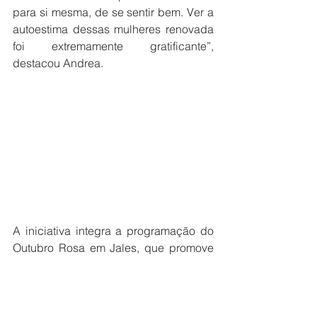
para si mesma, de se sentir bem. Ver a 
autoestima dessas mulheres renovada 
foi extremamente gratificante”, 
destacou Andrea.
A iniciativa integra a programação do 
Outubro Rosa em Jales, que promove 
ações voltadas à prevenção do câncer 
de mama, valorização da mulher e 
promoção do bem-estar. Um gesto 
simples, mas cheio de significado, 