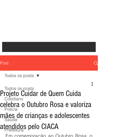
Post
Todos os posts
Todos os posts
Projeto Cuidar de Quem Cuida
Cotidiano
celebra o Outubro Rosa e valoriza
Polícia
mães de crianças e adolescentes
Saúde
atendidos pelo CIACA
Prefeitura
Em comemoração ao Outubro Rosa, o 