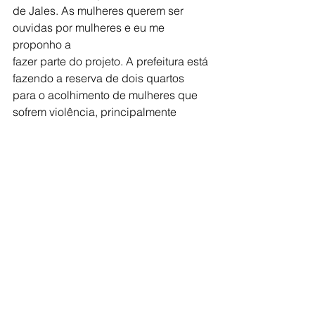
de Jales. As mulheres querem ser 
ouvidas por mulheres e eu me 
proponho a
fazer parte do projeto. A prefeitura está 
fazendo a reserva de dois quartos
para o acolhimento de mulheres que 
sofrem violência, principalmente
durante a noite. Então esse trabalho 
também será em conjunto com as
Cáritas”, disse a vice-prefeita de Jales, 
Marynilda Cavenaghi Nacca.
Segundo Pe. Junior Lucato, “a Cáritas 
da Catedral com a Cáritas Diocesana
irão desenvolver esse projeto no 
Centro Pastoral da Catedral, utilizando
uma sala para atendimento, mas 
também, todo o local, para promover
cursos e encontros para as mulheres 
atendidas”.