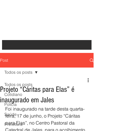
Post
Todos os posts
Todos os posts
Projeto “Cáritas para Elas” é
Cotidiano
inaugurado em Jales
Polícia
Foi inaugurado na tarde desta quarta-
Saúde
feira, 17 de junho, o Projeto “Cáritas
para Elas”, no Centro Pastoral da 
Prefeitura
Catedral de Jales, para o acolhimento 