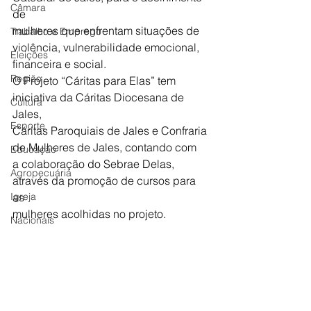
Câmara
de
mulheres que enfrentam situações de 
Trabalho e Emprego
violência, vulnerabilidade emocional,
Eleições
financeira e social.
Região
O Projeto “Cáritas para Elas” tem 
iniciativa da Cáritas Diocesana de 
Cultura
Jales,
Esporte
Cáritas Paroquiais de Jales e Confraria 
de Mulheres de Jales, contando com
Educação
a colaboração do Sebrae Delas, 
Agropecuária
através da promoção de cursos para 
Igreja
as
mulheres acolhidas no projeto.
Nacionais