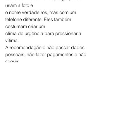
usam a foto e
o nome verdadeiros, mas com um 
telefone diferente. Eles também 
costumam criar um
clima de urgência para pressionar a 
vítima.
A recomendação é não passar dados 
pessoais, não fazer pagamentos e não 
seguir
nenhuma orientação suspeita. O mais 
seguro é encerrar o contato e procurar 
seu
advogado de confiança ou a polícia.
Polícia
Ver tudo