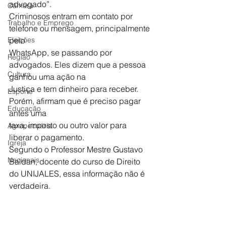
advogado”.
Câmara
Criminosos entram em contato por 
Trabalho e Emprego
telefone ou mensagem, principalmente 
Eleições
pelo
WhatsApp, se passando por 
Região
advogados. Eles dizem que a pessoa 
Cultura
ganhou uma ação na
Justiça e tem dinheiro para receber. 
Esporte
Porém, afirmam que é preciso pagar 
Educação
antes uma
taxa, imposto ou outro valor para 
Agropecuária
liberar o pagamento.
Igreja
Segundo o Professor Mestre Gustavo 
Nacionais
Baldan, docente do curso de Direito 
do UNIJALES, essa informação não é 
verdadeira. 