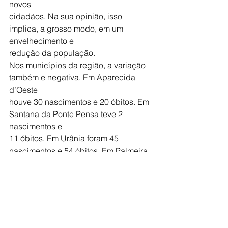
novos
cidadãos. Na sua opinião, isso 
implica, a grosso modo, em um 
envelhecimento e
redução da população.
Nos municípios da região, a variação 
também e negativa. Em Aparecida 
d’Oeste
houve 30 nascimentos e 20 óbitos. Em 
Santana da Ponte Pensa teve 2 
nascimentos e
11 óbitos. Em Urânia foram 45 
nascimentos e 54 óbitos. Em Palmeira 
d’Oeste foram
41 nascimentos e 51 óbitos. Em São 
Francisco constam 9 nascimentos 22 
óbitos. Em
Vitória Brasil foram 2 nascimentos e 9 
óbitos. No total, o balanço de todos os 