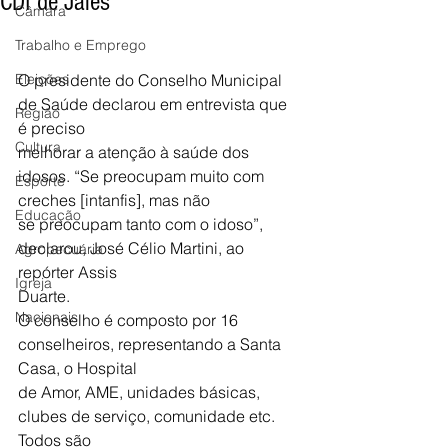
CDI de Jales
Câmara
Trabalho e Emprego
Eleições
O presidente do Conselho Municipal 
de Saúde declarou em entrevista que 
Região
é preciso
Cultura
melhorar a atenção à saúde dos 
idosos. “Se preocupam muito com 
Esporte
creches [intanfis], mas não
Educação
se preocupam tanto com o idoso”, 
declarou, José Célio Martini, ao 
Agropecuária
repórter Assis
Igreja
Duarte.
Nacionais
O conselho é composto por 16 
conselheiros, representando a Santa 
Casa, o Hospital
de Amor, AME, unidades básicas, 
clubes de serviço, comunidade etc. 
Todos são