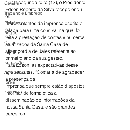
Nesta segunda-feira (13), o Presidente, 
Câmara
Edson Roberto da Silva recepcionou 
Trabalho e Emprego
os
Eleições
representantes da imprensa escrita e 
falada para uma coletiva, na qual foi 
Região
feita a prestação de contas e números 
Cultura
atualizados da Santa Casa de 
Misericórdia de Jales referente ao 
Esporte
primeiro ano da sua gestão.
Educação
Para Edson, as expectativas desse 
ano são altas. “Gostaria de agradecer 
Agropecuária
a presença da
Igreja
imprensa que sempre estão dispostos 
Nacionais
informar de forma ética a 
disseminação de informações da 
nossa Santa Casa, e são grandes 
parceiros. 