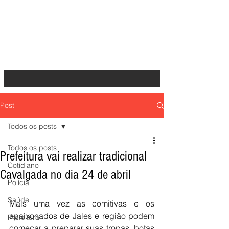
Post
Todos os posts
Todos os posts
Prefeitura vai realizar tradicional
Cotidiano
Cavalgada no dia 24 de abril
Polícia
Saúde
Mais uma vez as comitivas e os 
apaixonados de Jales e região podem 
Prefeitura
começar a preparar suas tropas, botas 