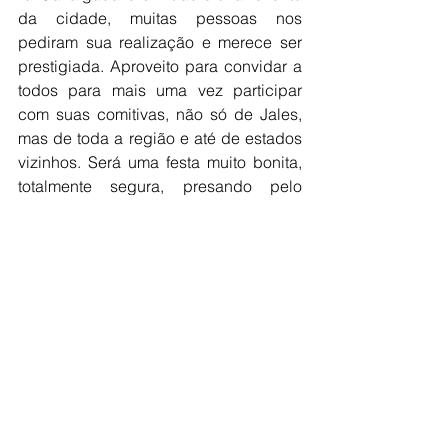
da cidade, muitas pessoas nos 
pediram sua realização e merece ser 
prestigiada. Aproveito para convidar a 
todos para mais uma vez participar 
com suas comitivas, não só de Jales, 
mas de toda a região e até de estados 
vizinhos. Será uma festa muito bonita, 
totalmente segura, presando pelo 
respeito aos animais”.
Mais informações podem ser obtidas 
pelo telefone da Secretaria de Cultura: 
17- 3622 3000, ramal 3009.
Ver tudo
Posts recentes