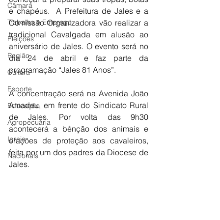
Câmara
e chapéus.  A Prefeitura de Jales e a 
Trabalho e Emprego
Comissão Organizadora vão realizar a 
tradicional Cavalgada em alusão ao 
Eleições
aniversário de Jales. O evento será no 
Região
dia 24 de abril e faz parte da 
programação “Jales 81 Anos”.
Cultura
Esporte
A concentração será na Avenida João 
Amadeu, em frente do Sindicato Rural 
Educação
de Jales. Por volta das 9h30 
Agropecuária
acontecerá a bênção dos animais e 
Igreja
orações de proteção aos cavaleiros, 
feita por um dos padres da Diocese de 
Nacionais
Jales.