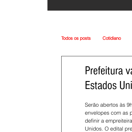
Todos os posts
Cotidiano
Região
Cultura
Esp
Prefeitura 
Estados Un
Serão abertos às 9h
envelopes com as pr
definir a empreitei
Unidos. O edital pr