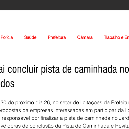
Polícia
Saúde
Prefeitura
Câmara
Trabalho e 
orte
Educação
Agropecuária
Igreja
Nacionais
vai concluir pista de caminhada n
idos
30 do próximo dia 26, no setor de licitações da Prefeitu
opostas da empresas interessadas em participar da lic
Voltar
ra responsável por finalizar a pista de caminhada no Jar
evê obras de conclusão da Pista de Caminhada e Revita