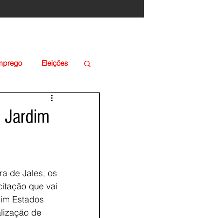
Emprego
Eleições
o Jardim
ra de Jales, os 
itação que vai 
dim Estados 
lização de 