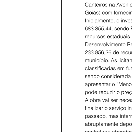
Canteiros na Avenid
Goiás)
 com forneci
Inicialmente, o inv
683.355,44, sendo 
recursos estaduais 
Desenvolvimento Re
233.856,26 de recur
município. As licita
classificadas em fu
sendo considerada
apresentar o “Menor
pode reduzir o preço
A obra vai ser neces
finalizar o serviço 
passado, mas inter
abruptamente depo
contratada abandon