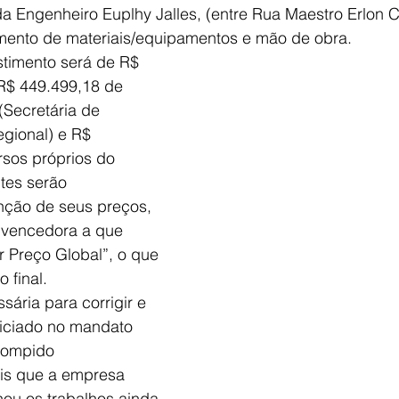
a Engenheiro Euplhy Jalles, (
entre Rua Maestro Erlon 
mento de materiais/equipamentos e mão de obra. 
estimento será de R
$ 
R$ 449.499,18 de 
(Secretária de 
gional) e R$ 
sos próprios do 
ntes serão 
nção de seus preços, 
 vencedora a que 
 Preço Global”, o que 
 final.
sária para corrigir e 
iniciado no mandato 
rompido 
is que a empresa 
ou os trabalhos ainda 