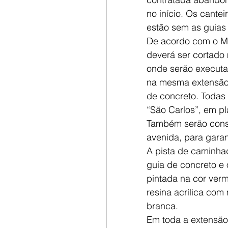
no início. Os cantei
estão sem as guias d
De acordo com o Mem
deverá ser cortado
onde serão executad
na mesma extensão 
de concreto. Todas 
“São Carlos”, em pl
Também serão constr
avenida, para gara
A pista de caminhad
guia de concreto e 
pintada na cor verme
resina acrílica com
branca. 
Em toda a extensão