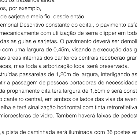
ros, por exemplo, 
e sarjeta e meio fio, desde então.   
orial Descritivo constante do edital, o
 pavimento asfá
 mecanicamente com utilização de serra clipper em tod
as as guias e sarjetas. O pavimento deverá ser demoli
com uma largura de 0,45m, visando a execução das gui
as áreas internas dos canteiros centrais receberão gr
acas, mas toda a arborização local será preservada. 
uídas passarelas de 1,20m de largura, interligando as
ntir a passagem de pessoas portadoras de necessidade
a propriamente dita terá largura de 1,50m e será const
o canteiro central, em ambos os lados das vias da aveni
lha e terá sinalização horizontal com tinta retrorefletiv
 microesferas de vidro. Também haverá faixas de pedest
,a pista de caminhada será iluminada com 36 postes e