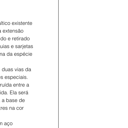
ltico existente 
a extensão 
do e retirado 
as e sarjetas 
ama da espécie 
 duas vias da 
s especiais. 
ruída entre a 
da. Ela será 
a a base de 
res na cor 
m aço 