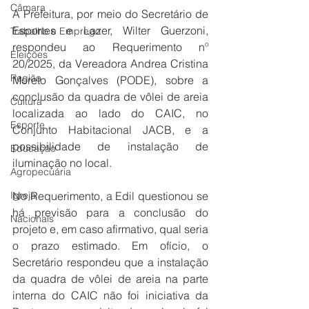
Câmara
A Prefeitura, por meio do Secretário de 
Esportes e Lazer, Wilter Guerzoni, 
Trabalho e Emprego
respondeu ao Requerimento nº 
Eleições
20/2025, da Vereadora Andrea Cristina 
Região
Moreto Gonçalves (PODE), sobre a 
conclusão da quadra de vôlei de areia 
Cultura
localizada ao lado do CAIC, no 
Esporte
Conjunto Habitacional JACB, e a 
possibilidade de instalação de 
Educação
iluminação no local.
Agropecuária
Igreja
No Requerimento, a Edil questionou se 
há previsão para a conclusão do 
Nacionais
projeto e, em caso afirmativo, qual seria 
o prazo estimado. Em ofício, o 
Secretário respondeu que a instalação 
da quadra de vôlei de areia na parte 
interna do CAIC não foi iniciativa da 