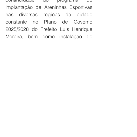
implantação de Areninhas Esportivas 
nas diversas regiões da cidade 
constante no Plano de Governo 
2025/2028 do Prefeito Luis Henrique 
Moreira, bem como instalação de 
quadras de vôlei de praia, ficando sob 
a responsabilidade do chefe do 
Executivo a definição dos locais.
Câmara
Ver tudo
Posts recentes