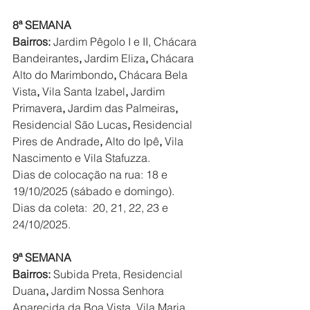
8ª SEMANA
Bairros: 
Jardim Pêgolo I e II,
Chácara 
Bandeirantes
, 
Jardim Eliza
, 
Chácara 
Alto do Marimbondo
, 
Chácara Bela 
Vista
, 
Vila Santa Izabel
, 
Jardim 
Primavera
, 
Jardim das Palmeiras
, 
Residencial São Lucas
, 
Residencial 
Pires de Andrade
, 
Alto do Ipê
, 
Vila 
Nascimento
e
Vila Stafuzza.
Dias de colocação na rua: 18 e 
19/10/2025 (sábado e domingo).
Dias da coleta:  20, 21, 22, 23 e 
24/10/2025.
9ª SEMANA
Bairros: 
Subida Preta, Residencial 
Duana
, 
Jardim Nossa Senhora 
Aparecida da Boa Vista
, 
Vila Maria
, 