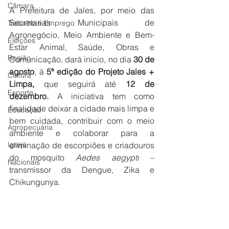
Câmara
A Prefeitura de Jales, por meio das 
Secretarias Municipais de 
Trabalho e Emprego
Agronegócio, Meio Ambiente e Bem-
Eleições
Estar Animal, Saúde, Obras e 
Região
Comunicação, dará início, no dia 
30 de 
agosto
, à
 5ª edição do Projeto Jales + 
Cultura
Limpa,
 que seguirá até 
12 de 
Esporte
dezembro.
 A iniciativa tem como 
finalidade deixar a cidade mais limpa e 
Educação
bem cuidada, contribuir com o meio 
Agropecuária
ambiente e colaborar para a 
Igreja
eliminação de escorpiões e criadouros 
do mosquito 
Aedes aegypti
 – 
Nacionais
transmissor da Dengue, Zika e 
Chikungunya.