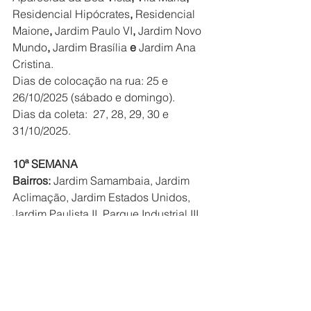
Residencial Hipócrates
, 
Residencial 
Maione
, 
Jardim Paulo VI
, 
Jardim Novo 
Mundo
, 
Jardim Brasília
 e 
Jardim Ana 
Cristina.
Dias de colocação na rua: 25 e 
26/10/2025 (sábado e domingo).
Dias da coleta:  27, 28, 29, 30 e 
31/10/2025.
10ª SEMANA
Bairros: 
Jardim Samambaia, Jardim 
Aclimação, Jardim Estados Unidos, 
Jardim Paulista II, Parque Industrial III, 
Jardim São Gabriel e Jardim Novo 
Horizonte.
Dias de colocação na rua: 1 e 
2/11/2025 (sábado e domingo).
Dias da coleta:  3, 4, 5, 6 e 7/11/2025.