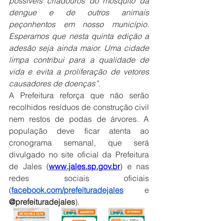
possíveis criadouros do mosquito da 
dengue e de outros animais 
peçonhentos em nosso município. 
Esperamos que nesta quinta edição a 
adesão seja ainda maior. Uma cidade 
limpa contribui para a qualidade de 
vida e evita a proliferação de vetores 
causadores de doenças”.
A Prefeitura reforça que não serão 
recolhidos resíduos de construção civil 
nem restos de podas de árvores. A 
população deve ficar atenta ao 
cronograma semanal, que será 
divulgado no site oficial da Prefeitura 
de Jales (
www.jales.sp.gov.br
) e nas 
redes sociais oficiais 
(
facebook.com/prefeituradejales
 e 
@prefeituradejales
).