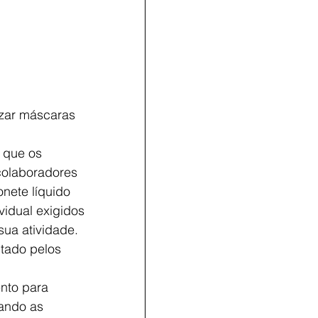
izar máscaras 
 que os 
colaboradores 
nete líquido 
idual exigidos 
ua atividade. 
tado pelos 
nto para 
ando as 