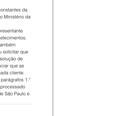
onstantes da 
 Ministério da 
presentante 
belecimentos. 
 também 
 solicitar que 
 solução de 
ciar que as 
ada cliente. 
parágrafos 1.º 
r processado 
de São Paulo e 