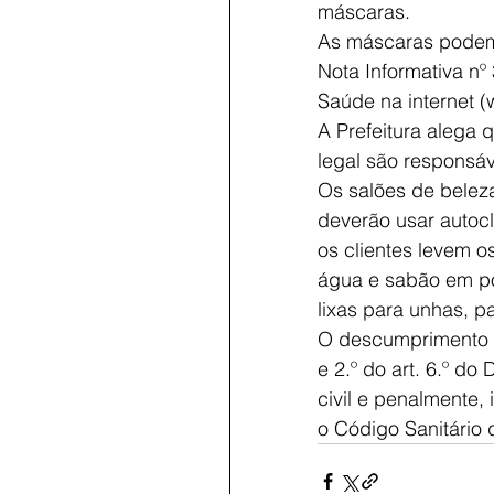
máscaras. 
As máscaras podem 
Nota Informativa n
Saúde na internet (
A Prefeitura alega 
legal são responsáv
Os salões de beleza
deverão usar autocl
os clientes levem o
água e sabão em pó
lixas para unhas, p
O descumprimento do
e 2.º do art. 6.º d
civil e penalmente,
o Código Sanitário 