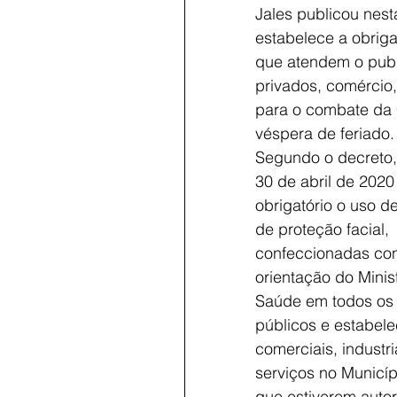
Jales publicou nesta
estabelece a obrig
que atendem o publi
privados, comércio, 
para o combate da C
véspera de feriado.
Segundo o decreto, 
30 de abril de 2020
obrigatório o uso d
de proteção facial, 
confeccionadas co
orientação do Minist
Saúde em todos os 
públicos e estabel
comerciais, industri
serviços no Municíp
que estiverem autor