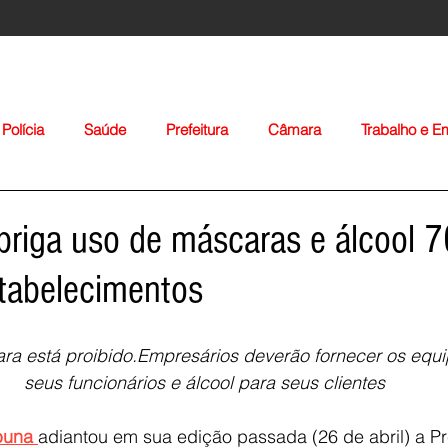
Polícia
Saúde
Prefeitura
Câmara
Trabalho e 
orte
Educação
Agropecuária
Igreja
Nacionais
obriga uso de máscaras e álcool
tabelecimentos
a está proibido.Empresários deverão fornecer os equ
seus funcionários e álcool para seus clientes 
Voltar
buna 
adiantou em sua edição passada (26 de abril) a Pre