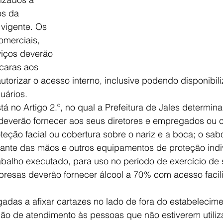
os da 
 vigente. Os 
omerciais, 
viços deverão 
caras aos 
autorizar o acesso interno, inclusive podendo disponibil
uários. 
á no Artigo 2.º, no qual a Prefeitura de Jales determina
deverão fornecer aos seus diretores e empregados ou 
eção facial ou cobertura sobre o nariz e a boca; o sabo
ante das mãos e outros equipamentos de proteção indiv
abalho executado, para uso no período de exercício de s
presas deverão fornecer álcool a 70% com acesso facili
das a afixar cartazes no lado de fora do estabelecime
ção de atendimento às pessoas que não estiverem utiliz