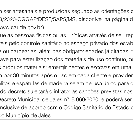
ser artesanais e produzidas segundo as orientações c
º 3/2020-CGGAP/DESF/SAPS/MS, disponível na página do
www.saude.gov.br). 
que as pessoas físicas ou as jurídicas através de seu re
eis pelo controle sanitário no espaço privado dos esta
 ou barbearias, além das obrigatoriedades já citadas,
ave para esterilização dos materiais de uso contínuo, ou
s próprios materiais; emergir pentes e escovas em uma
 por 30 minutos após o uso em cada cliente e providen
alitos e espátulas de madeira sejam de uso único para c
 decreto sujeitará o infrator às sanções previstas nos 
o Decreto Municipal de Jales nº. 8.060/2020, e poderá se
 inclusive de acordo com o Código Sanitário do Estado 
do Município de Jales. 