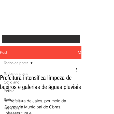
Post
Todos os posts
Todos os posts
Prefeitura intensifica limpeza de
Cotidiano
bueiros e galerias de águas pluviais
Polícia
Saúde
A Prefeitura de Jales, por meio da 
Secretaria Municipal de Obras, 
Prefeitura
Infraestrutura e