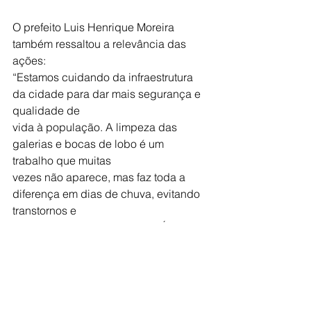
O prefeito Luis Henrique Moreira 
também ressaltou a relevância das 
ações:
“Estamos cuidando da infraestrutura 
da cidade para dar mais segurança e 
qualidade de
vida à população. A limpeza das 
galerias e bocas de lobo é um 
trabalho que muitas
vezes não aparece, mas faz toda a 
diferença em dias de chuva, evitando 
transtornos e
prejuízos para os moradores. É um 
serviço preventivo que precisa da 
ajuda da
comunidade”.
Reclamações, sugestões ou 
denúncias podem ser registradas 