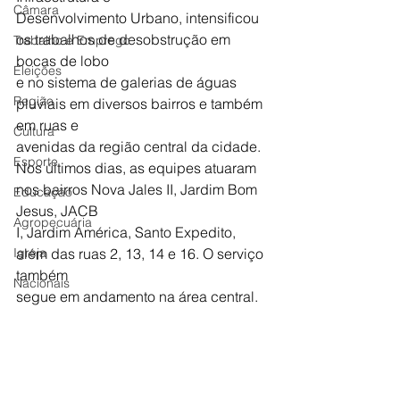
Câmara
Desenvolvimento Urbano, intensificou 
os trabalhos de desobstrução em 
Trabalho e Emprego
bocas de lobo
Eleições
e no sistema de galerias de águas 
Região
pluviais em diversos bairros e também 
em ruas e
Cultura
avenidas da região central da cidade.
Esporte
Nos últimos dias, as equipes atuaram 
nos bairros Nova Jales II, Jardim Bom 
Educação
Jesus, JACB
Agropecuária
I, Jardim América, Santo Expedito, 
Igreja
além das ruas 2, 13, 14 e 16. O serviço 
também
Nacionais
segue em andamento na área central.