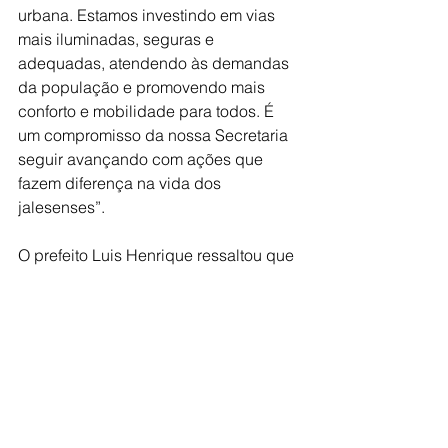
urbana. Estamos investindo em vias 
mais iluminadas, seguras e 
adequadas, atendendo às demandas 
da população e promovendo mais 
conforto e mobilidade para todos. É 
um compromisso da nossa Secretaria 
seguir avançando com ações que 
fazem diferença na vida dos 
jalesenses”.
O prefeito Luis Henrique ressaltou que 
“estamos trabalhando com 
responsabilidade e planejamento para 
melhorar a infraestrutura urbana de 
Jales. Investir em vias mais iluminadas 
e seguras é garantir mais qualidade 
de vida para a população, mais 
tranquilidade para quem circula pela 
cidade e melhores condições para o 