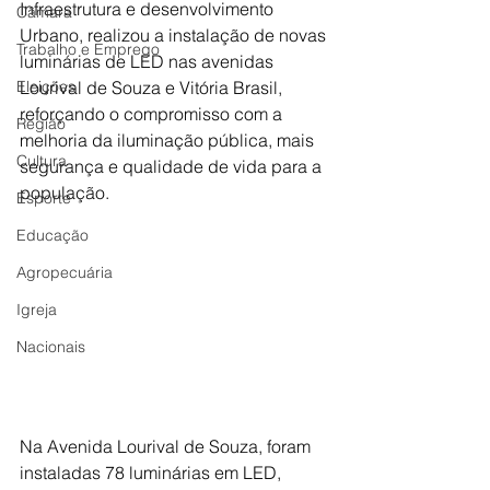
Infraestrutura e desenvolvimento 
Câmara
Urbano, realizou a instalação de novas 
Trabalho e Emprego
luminárias de LED nas avenidas 
Eleições
Lourival de Souza e Vitória Brasil, 
reforçando o compromisso com a 
Região
melhoria da iluminação pública, mais 
Cultura
segurança e qualidade de vida para a 
população.
Esporte
Educação
Agropecuária
Igreja
Nacionais
Na Avenida Lourival de Souza, foram 
instaladas 78 luminárias em LED, 