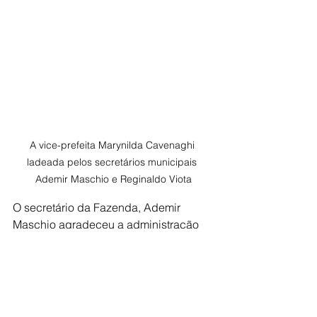
A vice-prefeita Marynilda Cavenaghi 
ladeada pelos secretários municipais 
Ademir Maschio e Reginaldo Viota
O secretário da Fazenda, Ademir 
Maschio agradeceu a administração 
pública que “tornou possível reunir 
todas as secretarias dos setores 
envolvidos, para que fosse passado 
aos servidores o conhecimento das 
novas mudanças e a integração, 