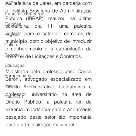
A Prefeitura de Jales, em parceria com 
Câmara
o Instituto Brasileiro de Administração 
Trabalho e Emprego
Pública (IBRAP), realizou na última 
Eleições
sexta-feira, dia 11, uma palestra 
voltada para o setor de compras do 
Região
município, com o objetivo de introduzir 
Cultura
o conhecimento e a capacitação da 
Esporte
nova Lei de Licitações e Contratos.
Educação
Ministrada pelo professor José Carlos 
Agropecuária
Baroni, advogado especializado em 
Igreja
Direito Administrativo, Contabilista e 
professor universitário na área de 
Nacionais
Direito Público, a palestra foi de 
extrema importância para o andamento 
desejado deste setor tão importante 
para a administração municipal.