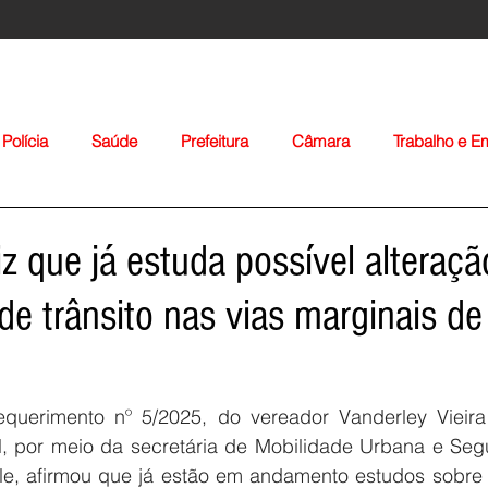
Polícia
Saúde
Prefeitura
Câmara
Trabalho e 
orte
Educação
Agropecuária
Igreja
Nacionais
iz que já estuda possível alteraç
 de trânsito nas vias marginais de
querimento nº 5/2025, do vereador Vanderley Vieira 
Voltar
al, por meio da secretária de Mobilidade Urbana e Segu
ile, afirmou que já estão em andamento estudos sobre a