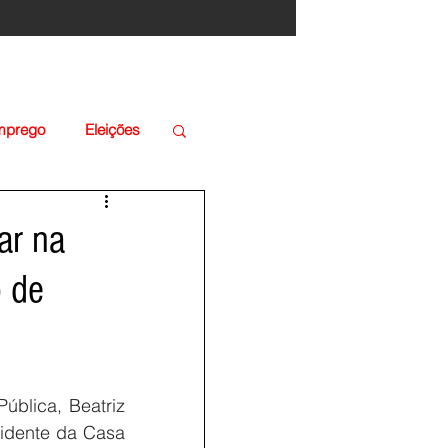
Emprego
Eleições
ar na
o de
blica, Beatriz 
idente da Casa 