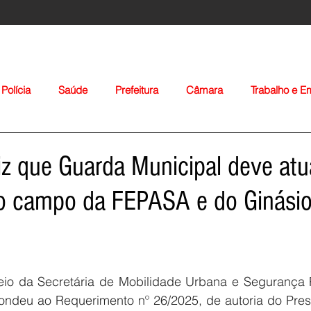
Polícia
Saúde
Prefeitura
Câmara
Trabalho e 
orte
Educação
Agropecuária
Igreja
Nacionais
diz que Guarda Municipal deve atu
do campo da FEPASA e do Ginási
Voltar
meio da Secretária de Mobilidade Urbana e Segurança Pú
pondeu ao Requerimento nº 26/2025, de autoria do Pres