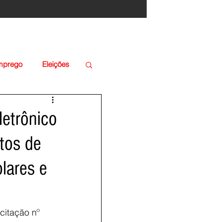
Emprego
Eleições
letrônico
tos de
olares e
citação nº 