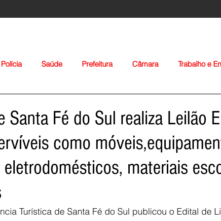
Polícia
Saúde
Prefeitura
Câmara
Trabalho e 
orte
Educação
Agropecuária
Igreja
Nacionais
e Santa Fé do Sul realiza Leilão E
servíveis como móveis,equipamen
, eletrodomésticos, materiais esc
s
Voltar
ncia Turística de Santa Fé do Sul publicou o Edital de Li