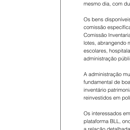
mesmo dia, com dur
Os bens disponíveis
comissão específic
Comissão Inventari
lotes, abrangendo m
escolares, hospital
administração públi
A administração mun
fundamental de boa 
inventário patrimoni
reinvestidos em polí
Os interessados em
plataforma BLL, ond
a relação detalhada