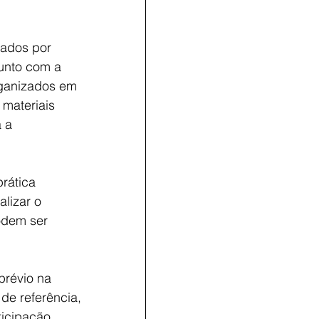
iados por 
unto com a 
rganizados em 
materiais 
 a 
rática 
lizar o 
odem ser 
prévio na 
de referência, 
ticipação.