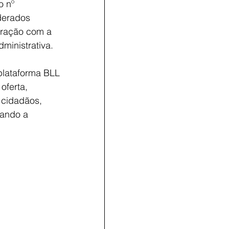
o nº 
derados 
tração com a 
ministrativa.
plataforma BLL 
oferta, 
 cidadãos, 
iando a 