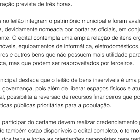
ação prevista de três horas.
 no leilão integram o patrimônio municipal e foram aval
a, devidamente nomeada por portarias oficiais, em conj
ante. O edital contempla uma ampla relação de itens o
óveis, equipamentos de informática, eletrodomésticos, 
ares e outros bens que não possuem mais utilidade para
ca, mas que podem ser reaproveitados por terceiros.
icipal destaca que o leilão de bens inservíveis é uma p
governança, pois além de liberar espaços físicos e atua
al, possibilita a reversão de recursos financeiros que p
ticas públicas prioritárias para a população.
 participar do certame devem realizar credenciamento 
e também estão disponíveis o edital completo, o termo 
 dos bens e todas as orientações necessárias para par