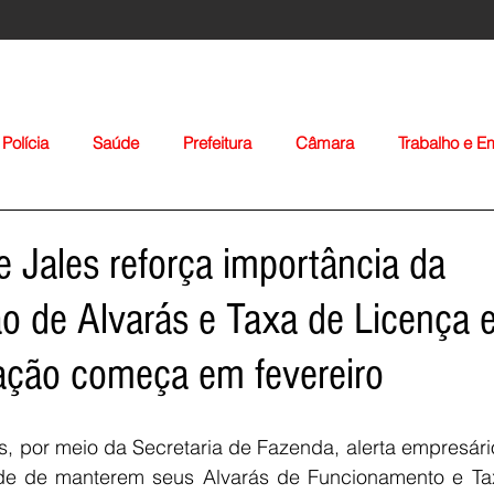
Polícia
Saúde
Prefeitura
Câmara
Trabalho e 
orte
Educação
Agropecuária
Igreja
Nacionais
de Jales reforça importância da
ão de Alvarás e Taxa de Licença 
zação começa em fevereiro
Voltar
es, por meio da Secretaria de Fazenda, alerta empresár
de de manterem seus Alvarás de Funcionamento e Tax