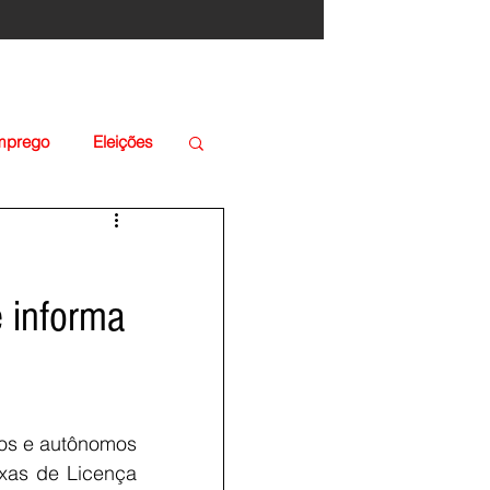
Emprego
Eleições
e informa
ios e autônomos 
as de Licença 