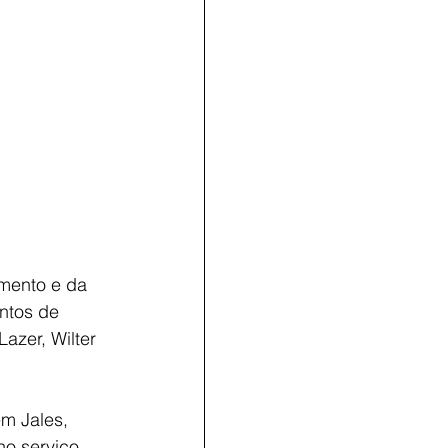
mento e da 
ntos de 
azer, Wilter 
m Jales, 
no serviço 