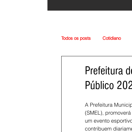
Todos os posts
Cotidiano
Região
Cultura
Esp
Prefeitura d
Público 202
A Prefeitura Munici
(SMEL), promoverá e
um evento esportiv
contribuem diariam