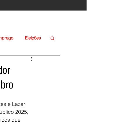
Emprego
Eleições
dor
ubro
tes e Lazer 
úblico 2025, 
icos que 