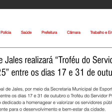
Polícia
Saúde
Prefeitura
Câmara
Trabalho e 
orte
Educação
Agropecuária
Igreja
Nacionais
e Jales realizará “Troféu do Servi
5” entre os dias 17 e 31 de out
pal de Jales, por meio da Secretaria Municipal de Espor
ntre os dias 17 e 31 de outubro o Troféu do Servidor P
Voltar
o dedicado a homenagear e valorizar os servidores públ
ente para o desenvolvimento e bem-estar da cidade.