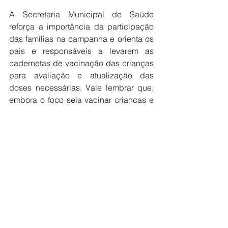
A Secretaria Municipal de Saúde 
reforça a importância da participação 
das famílias na campanha e orienta os 
pais e responsáveis a levarem as 
cadernetas de vacinação das crianças 
para avaliação e atualização das 
doses necessárias. Vale lembrar que, 
embora o foco seja vacinar crianças e 
adolescentes nessas datas e horários 
especiais, a vacinação será estendida 
a toda a população que necessitar 
realizar a atualização de suas vacinas.
Saúde
Ver tudo
Posts recentes