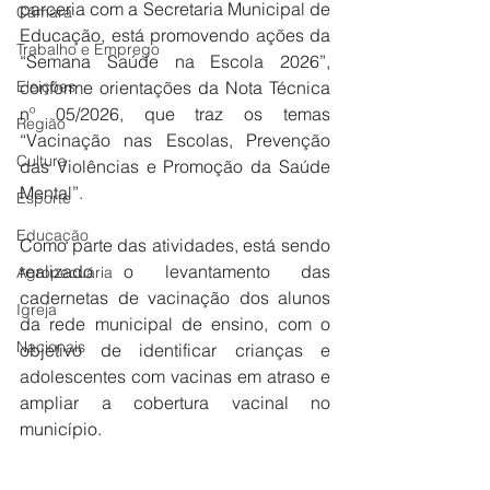
parceria com a Secretaria Municipal de 
Câmara
Educação, está promovendo ações da 
Trabalho e Emprego
“Semana Saúde na Escola 2026”, 
Eleições
conforme orientações da Nota Técnica 
nº 05/2026, que traz os temas 
Região
“Vacinação nas Escolas, Prevenção 
Cultura
das Violências e Promoção da Saúde 
Mental”.
Esporte
Educação
Como parte das atividades, está sendo 
realizado o levantamento das 
Agropecuária
cadernetas de vacinação dos alunos 
Igreja
da rede municipal de ensino, com o 
Nacionais
objetivo de identificar crianças e 
adolescentes com vacinas em atraso e 
ampliar a cobertura vacinal no 
município. 