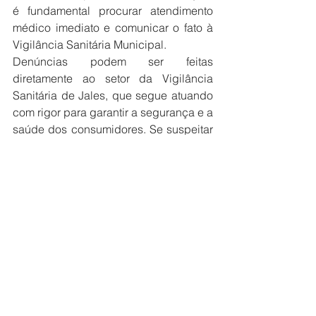
é fundamental procurar atendimento 
médico imediato e comunicar o fato à 
Vigilância Sanitária Municipal.
Denúncias podem ser feitas 
diretamente ao setor da Vigilância 
Sanitária de Jales, que segue atuando 
com rigor para garantir a segurança e a 
saúde dos consumidores. Se suspeitar 
de bebidas adulteradas, denuncie à 
Vigilância Sanitária pelo número (17) 
99671-7727.
Saúde
Prefeitura
Ver tudo
Posts recentes