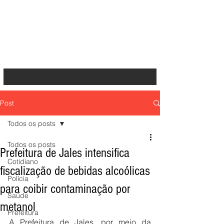
Post
Todos os posts
Todos os posts
Prefeitura de Jales intensifica
Cotidiano
fiscalização de bebidas alcoólicas
Polícia
para coibir contaminação por
Saúde
metanol
Prefeitura
A Prefeitura de Jales, por meio da 