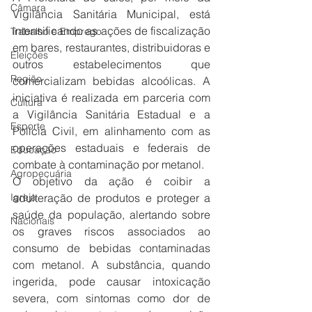
Câmara
Vigilância Sanitária Municipal, está 
intensificando as ações de fiscalização 
Trabalho e Emprego
em bares, restaurantes, distribuidoras e 
Eleições
outros estabelecimentos que 
Região
comercializam bebidas alcoólicas. A 
iniciativa é realizada em parceria com 
Cultura
a Vigilância Sanitária Estadual e a 
Esporte
Polícia Civil, em alinhamento com as 
operações estaduais e federais de 
Educação
combate à contaminação por metanol.
Agropecuária
O objetivo da ação é coibir a 
Igreja
adulteração de produtos e proteger a 
saúde da população, alertando sobre 
Nacionais
os graves riscos associados ao 
consumo de bebidas contaminadas 
com metanol. A substância, quando 
ingerida, pode causar intoxicação 
severa, com sintomas como dor de 