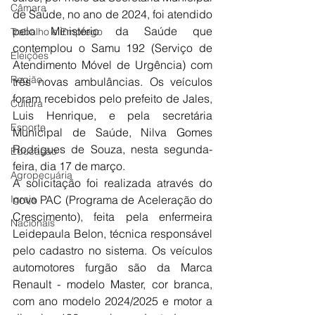
Câmara
de Saúde, no ano de 2024, foi atendido 
pelo Ministério da Saúde que 
Trabalho e Emprego
contemplou o Samu 192 (Serviço de 
Eleições
Atendimento Móvel de Urgência) com 
Região
três novas ambulâncias. Os veículos 
foram recebidos pelo prefeito de Jales, 
Cultura
Luis Henrique, e pela secretária 
Esporte
Municipal de Saúde, Nilva Gomes 
Rodrigues de Souza, nesta segunda-
Educação
feira, dia 17 de março.
Agropecuária
A solicitação foi realizada através do 
Igreja
novo PAC (Programa de Aceleração do 
Crescimento), feita pela enfermeira 
Nacionais
Leidepaula Belon, técnica responsável 
pelo cadastro no sistema. Os veículos 
automotores furgão são da Marca 
Renault - modelo Master, cor branca, 
com ano modelo 2024/2025 e motor a 