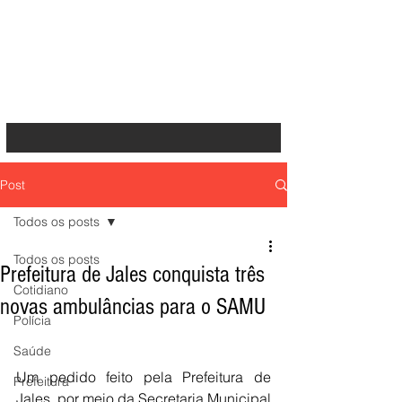
Post
Todos os posts
Todos os posts
Prefeitura de Jales conquista três
Cotidiano
novas ambulâncias para o SAMU
Polícia
Saúde
Um pedido feito pela Prefeitura de 
Prefeitura
Jales, por meio da Secretaria Municipal 