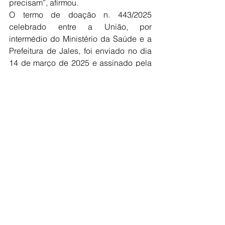
precisam”, afirmou.
O termo de doação n. 443/2025 
celebrado entre a União, por 
intermédio do Ministério da Saúde e a 
Prefeitura de Jales, foi enviado no dia 
14 de março de 2025 e assinado pela 
secretária Municipal de Saúde, Nilva 
Gomes Rodrigues de Souza e 
publicado no Diário Oficial da União.
Saúde
Ver tudo
Posts recentes