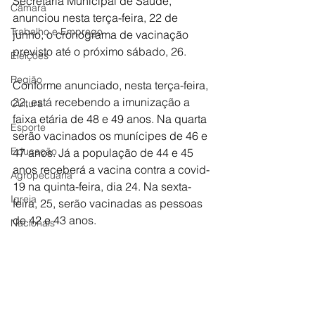
Secretaria Municipal de Saúde, 
Câmara
anunciou nesta terça-feira, 22 de 
Trabalho e Emprego
junho, o cronograma de vacinação 
previsto até o próximo sábado, 26.
Eleições
Região
Conforme anunciado, nesta terça-feira, 
22, está recebendo a imunização a 
Cultura
faixa etária de 48 e 49 anos. Na quarta 
Esporte
serão vacinados os munícipes de 46 e 
Educação
47 anos. Já a população de 44 e 45 
anos receberá a vacina contra a covid-
Agropecuária
19 na quinta-feira, dia 24. Na sexta-
Igreja
feira, 25, serão vacinadas as pessoas 
de 42 e 43 anos. 
Nacionais