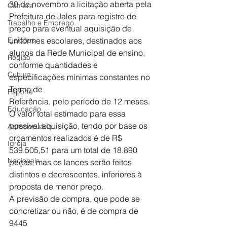
30 de novembro a licitação aberta pela
Câmara
Prefeitura de Jales para registro de 
Trabalho e Emprego
preço para eventual aquisição de
Eleições
uniformes escolares, destinados aos 
alunos da Rede Municipal de ensino,
Região
conforme quantidades e 
Cultura
especificações mínimas constantes no 
Termo de
Esporte
Referência, pelo período de 12 meses. 
Educação
O valor total estimado para essa
possível aquisição, tendo por base os 
Agropecuária
orçamentos realizados é de R$
Igreja
539.505,51 para um total de 18.890 
Nacionais
peças, mas os lances serão feitos
distintos e decrescentes, inferiores à 
proposta de menor preço.
A previsão de compra, que pode se 
concretizar ou não, é de compra de 
9445