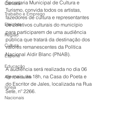
Secretaria Municipal de Cultura e 
Câmara
Turismo, convida todos os artistas, 
Trabalho e Emprego
fazedores de cultura e representantes 
Eleições
de coletivos culturais do município 
para participarem de uma audiência 
Região
pública que tratará da destinação dos 
Cultura
valores remanescentes da Política 
Nacional Aldir Blanc (PNAB).
Esporte
Educação
A audiência será realizada no dia 06 
de maio, às 18h, na Casa do Poeta e 
Agropecuária
do Escritor de Jales, localizada na Rua 
Igreja
Sete, nº 2266.
Nacionais