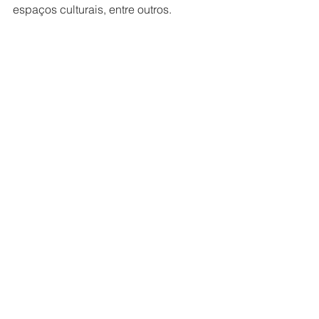
espaços culturais, entre outros.
Sugestão de legenda
Audiência Pública – A audiência 
pública será no dia 6 de maio, na 
Casa do Poeta e Escritor de Jales, 
anexa ao Espaço Cultural Dr. José 
Carlos Guisso
Prefeitura
Cultura
Ver tudo
Posts recentes