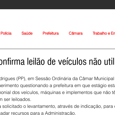
Polícia
Saúde
Prefeitura
Câmara
Trabalho e 
orte
Educação
Agropecuária
Igreja
Nacionais
onfirma leilão de veículos não uti
drigues (PP), em Sessão Ordinária da Câmar Municipal 
erimento questionando a prefeitura em que estágio est
monial dos veículos, máquinas e implementos que não t
m ser leiloados.
Voltar
 solicitado o levantamento, através de indicação, para q
cadar recursos para a Administração.