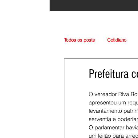
Todos os posts
Cotidiano
Região
Cultura
Esp
Prefeitura c
O vereador Riva Ro
apresentou um requ
levantamento patri
serventia e poderia
O parlamentar havia
um leilão para arre