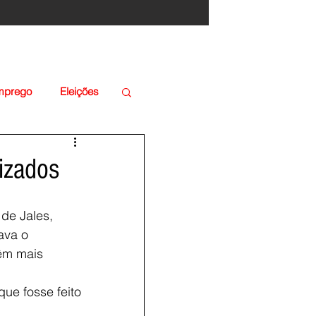
Emprego
Eleições
lizados
de Jales, 
ava o 
êm mais 
ue fosse feito 