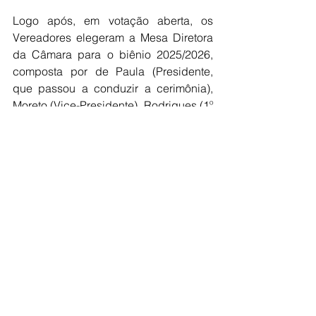
Logo após, em votação aberta, os 
Vereadores elegeram a Mesa Diretora 
da Câmara para o biênio 2025/2026, 
composta por de Paula (Presidente, 
que passou a conduzir a cerimônia), 
Moreto (Vice-Presidente), Rodrigues (1º 
Secretário) e Kazuto (2º Secretário).
Antes do encerramento da Sessão 
Solene pelo Presidente recém-eleito da 
Câmara, fizeram uso da palavra os 
Vereadores Moreto, Bigotto, 
Matsukawa, Especiato, Rodrigues e 
Kazuto, representando suas bancadas 
partidárias, a Vice-Prefeita Cavenaghi, 
o Prefeito Moreira e o Presidente de 
Paula.