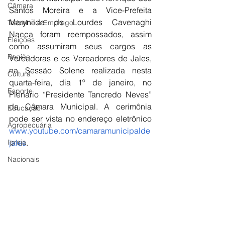
Câmara
Santos Moreira e a Vice-Prefeita 
Marynilda de Lourdes Cavenaghi 
Trabalho e Emprego
Nacca foram reempossados, assim 
Eleições
como assumiram seus cargos as 
Região
Vereadoras e os Vereadores de Jales, 
na Sessão Solene realizada nesta 
Cultura
quarta-feira, dia 1º de janeiro, no 
Esporte
Plenário “Presidente Tancredo Neves” 
da Câmara Municipal. A cerimônia 
Educação
pode ser vista no endereço eletrônico 
Agropecuária
www.youtube.com/camaramunicipalde
Igreja
jales
.
Nacionais