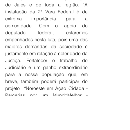
de Jales e de toda a região. “A 
instalação da 2ª Vara Federal é de 
extrema importância para a 
comunidade. Com o apoio do 
deputado federal, estaremos 
empenhados nesta luta, pois uma das 
maiores demandas da sociedade é 
justamente em relação à celeridade da 
Justiça. Fortalecer o trabalho do 
Judiciário é um ganho extraordinário 
para a nossa população que, em 
breve, também poderá participar do 
projeto  “Noroeste em Ação Cidadã - 
Parcerias por um MundoMelhor - 
Edição Jales que reunirá uma série de 
atendimentos jurídicos, assistenciais e 
de saúde em nossa cidade”.