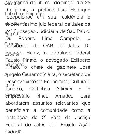
Na manhã do último  domingo, dia 25 
Câmara
de junho, o prefeito Luis Henrique 
Trabalho e Emprego
recepcionou em sua residência o 
Eleições
excelentíssimo juiz federal de Jales da 
24ª Subseção Judiciária de São Paulo, 
Região
Dr. Roberto Lima Campelo, o 
Cultura
presidente da OAB de Jales, Dr. 
Ricardo Hentz, o deputado federal 
Esporte
Fausto Pinato, o advogado Edilberto 
Educação
Pinato, o chefe de gabinete José 
Angelo Caparroz Vieira, o secretário de 
Agropecuária
Desenvolvimento Econômico, Cultura e 
Igreja
Turismo, Carlinhos Altimari e o 
Nacionais
empresário Irineu Amadeu para 
abordarem assuntos relevantes que 
beneficiam a comunidade como a 
instalação da 2ª Vara da Justiça 
Federal de Jales e o Projeto Ação 
Cidadã.