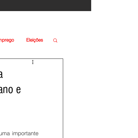
Emprego
Eleições
a
ano e
 uma importante 