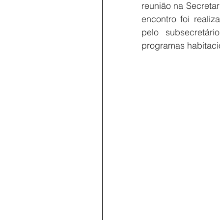
reunião na Secreta
encontro foi reali
pelo subsecretár
programas habitacio