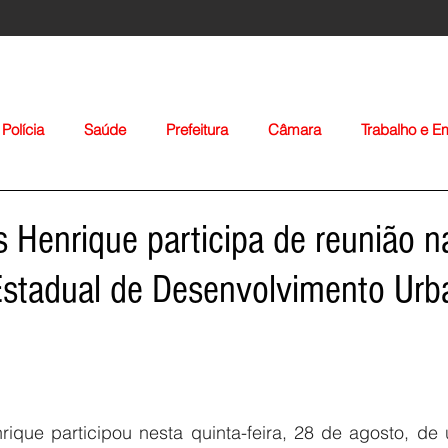
Polícia
Saúde
Prefeitura
Câmara
Trabalho e 
orte
Educação
Agropecuária
Igreja
Nacionais
is Henrique participa de reunião n
Estadual de Desenvolvimento Urb
Voltar
rique participou nesta quinta-feira, 28 de agosto, de