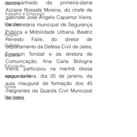
acompanhado da primeira-dama 
Câmara
Alziane Rossafa Moreira, do chefe de 
Trabalho e Emprego
gabinete José Angelo Caparroz Vieira, 
Eleições
da secretária municipal de Segurança 
Pública e Mobilidade Urbana, Beatriz 
Região
Renesto Faile, do diretor de 
Cultura
departamento da Defesa Civil de Jales, 
Emerson Tondati e da diretora de 
Esporte
Comunicação, Ana Carla Bologna 
Educação
Vieira, participou na manhã dessa 
segunda-feira, dia 20 de janeiro, da 
Agropecuária
aula inaugural de formação dos 40 
Igreja
integrantes da Guarda Civil Municipal 
Nacionais
de Jales.