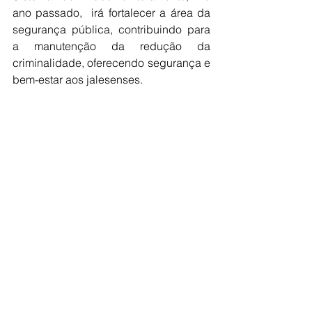
ano passado,  irá fortalecer a área da 
segurança pública, contribuindo para 
a manutenção da redução da 
criminalidade, oferecendo segurança e 
bem-estar aos jalesenses.
Ao final da aula inaugural o prefeito 
Luis Henrique concluiu: “Quando 
trocamos experiências e  informações 