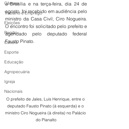
Câmara
a Brasília e na terça-feira, dia 24 de 
agosto, foi recebido em audiência pelo 
Trabalho e Emprego
ministro da Casa Civil, Ciro Nogueira. 
Eleições
O encontro foi solicitado pelo prefeito e 
Região
agendado pelo deputado federal 
Fausto Pinato. 
Cultura
Esporte
Educação
Agropecuária
Igreja
Nacionais
O prefeito de Jales, Luis Henrique, entre o 
deputado Fausto Pinato (à esquerda) e o 
ministro Ciro Nogueira (à direita) no Palácio 
do Planalto