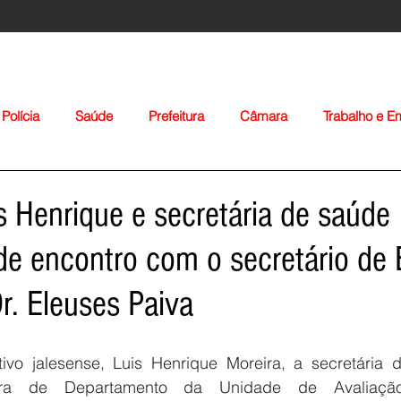
Polícia
Saúde
Prefeitura
Câmara
Trabalho e 
orte
Educação
Agropecuária
Igreja
Nacionais
is Henrique e secretária de saúde
de encontro com o secretário de
r. Eleuses Paiva
Voltar
vo jalesense, Luis Henrique Moreira, a secretária d
ra de Departamento da Unidade de Avaliação 