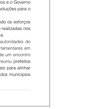
ios e o Governo 
oluções para o 
ndo os esforços 
realizadas nos 
a.
autoridades do 
rlamentares em 
 de um encontro 
reuniu 
prefeitos 
s para alinhar 
dos municípios 