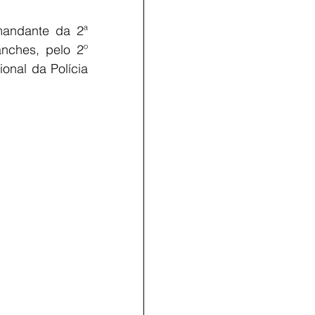
mandante da 2ª 
ches, pelo 2º 
nal da Polícia 