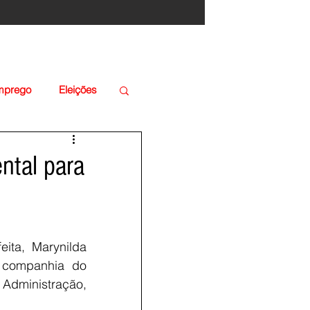
Emprego
Eleições
ental para
eita, Marynilda 
 companhia do 
dministração, 