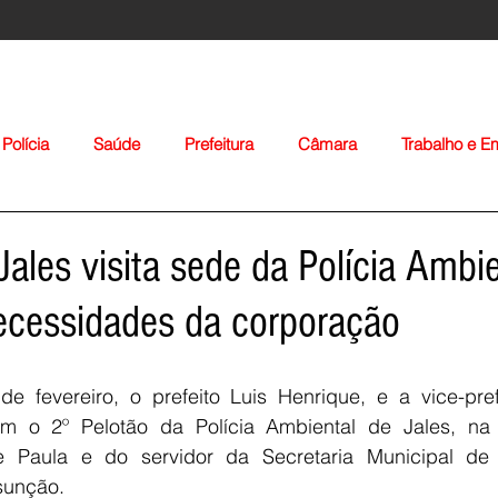
Polícia
Saúde
Prefeitura
Câmara
Trabalho e 
orte
Educação
Agropecuária
Igreja
Nacionais
Jales visita sede da Polícia Ambi
ecessidades da corporação
de fevereiro, o prefeito Luis Henrique, e a vice-pref
ram o 2º Pelotão da Polícia Ambiental de Jales, na
Voltar
 Paula e do servidor da Secretaria Municipal de A
sunção.