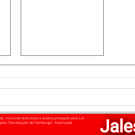
Secretaria Municipal de Saúde
reforça orientações para prevenir
o, incluindo texto,fotos e áudios,protegido pela Lei
 pela "Declaração de Hamburgo". Autorizada
acidentes com escorpiões em Jales