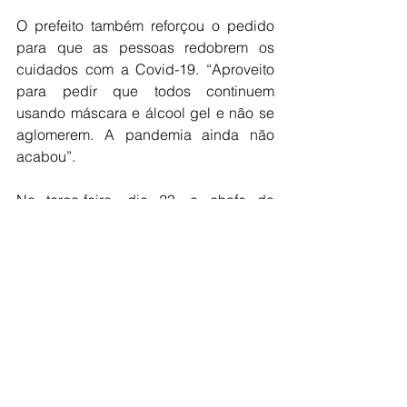
O prefeito também reforçou o pedido 
para que as pessoas redobrem os 
cuidados com a Covid-19. “Aproveito 
para pedir que todos continuem 
usando máscara e álcool gel e não se 
aglomerem. A pandemia ainda não 
acabou”.
Na terça-feira, dia 23, o chefe do 
executivo cumprirá agenda em 
Brasília, onde se reunirá com 
senadores e deputados federais 
objetivando trazer novos recursos e 
melhorias para o município.