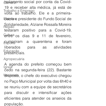
isolamento social por conta da Covid-
Câmara
19 e receber alta médica, já está de 
Trabalho e Emprego
volta ao trabalho. Ele e a primeira-
dama e presidente do Fundo Social de 
Eleições
Solidariedade, Alziane Rossafa Moreira 
Região
testaram positivo para a Covid-19, 
Cultura
entre os dias 9 e 11 de fevereiro, 
cumpriram a quarentena e foram 
Esporte
liberados para as atividades 
Educação
presenciais.
Agropecuária
A agenda do prefeito começou bem 
Igreja
cedo na segunda-feira (22). Bastante 
Nacionais
disposto, o chefe do executivo chegou 
no Paço Municipal por volta das 6h40 e 
se reuniu com a equipe de secretários 
para discutir e intensificar ações 
eficientes para atender os anseios da 
população.