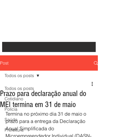
Post
Todos os posts
Todos os posts
Prazo para declaração anual do
Cotidiano
MEI termina em 31 de maio
Polícia
Termina no próximo dia 31 de maio o  
Saúde
prazo para a entrega da Declaração 
Anual Simplificada do 
Prefeitura
Microempreendedor Individual (DASN-