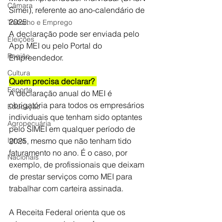
Câmara
Simei), referente ao ano-calendário de 
2025. 
Trabalho e Emprego
A declaração pode ser enviada pelo 
Eleições
App MEI ou pelo Portal do 
Região
Empreendedor.  
Cultura
Quem precisa declarar? 
Esporte
A declaração anual do MEI é 
obrigatória para todos os empresários 
Educação
individuais que tenham sido optantes 
Agropecuária
pelo SIMEI em qualquer período de 
Igreja
2025, mesmo que não tenham tido 
faturamento no ano. É o caso, por 
Nacionais
exemplo, de profissionais que deixam 
de prestar serviços como MEI para 
trabalhar com carteira assinada. 
A Receita Federal orienta que os 