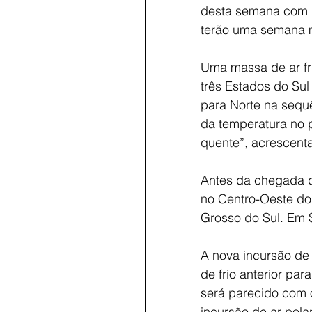
desta semana com 
terão uma semana m
Uma massa de ar fri
três Estados do Sul 
para Norte na sequ
da temperatura no 
quente”, acrescenta
Antes da chegada do
no Centro-Oeste do
Grosso do Sul. Em S
A nova incursão de 
de frio anterior par
será parecido com 
incursão de ar pola