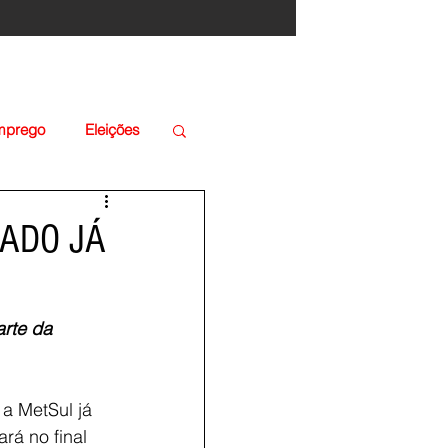
Emprego
Eleições
LADO JÁ
rte da 
a MetSul já 
rá no final 