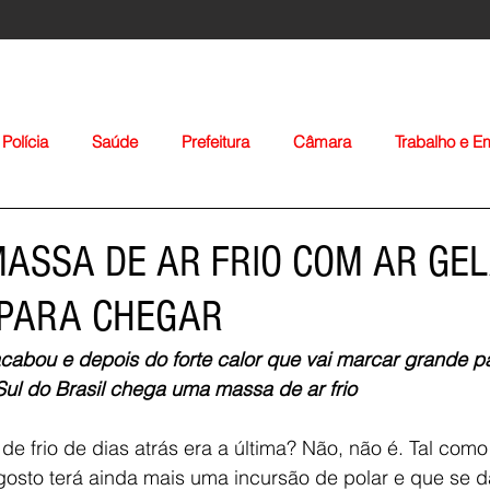
Polícia
Saúde
Prefeitura
Câmara
Trabalho e 
orte
Educação
Agropecuária
Igreja
Nacionais
ASSA DE AR FRIO COM AR GE
 PARA CHEGAR
cabou e depois do forte calor que vai marcar grande pa
ul do Brasil chega uma massa de ar frio
Voltar
e frio de dias atrás era a última? Não, não é. Tal como 
gosto terá ainda mais uma incursão de polar e que se da