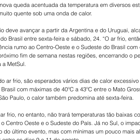
nova queda acentuada da temperatura em diversos est
uito quente sob uma onda de calor.
o deve avançar a partir da Argentina e do Uruguai, al
do Brasil entre sexta-feira e sábado, 24. “O ar frio, entã
ência rumo ao Centro-Oeste e o Sudeste do Brasil com
próximo fim de semana nestas regiões, encerrando o pe
 a MetSul.
 ar frio, são esperados vários dias de calor excessivo
 Brasil com máximas de 40ºC a 43ºC entre o Mato Gros
ão Paulo, o calor também predomina até sexta-feira.
ar frio, no entanto, não trará temperaturas tão baixas 
a o Centro Oeste e o Sudeste do País. Já no Sul, o impact
o do último evento, mas com mínimas um pouco mais al
r entre os dias 9 e 11 de agosto.