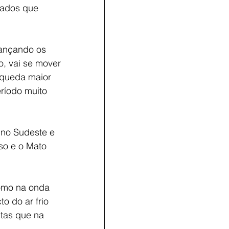
ados que 
cançando os 
o, vai se mover 
 queda maior 
ríodo muito 
 no Sudeste e 
so e o Mato 
como na onda 
o do ar frio 
tas que na 