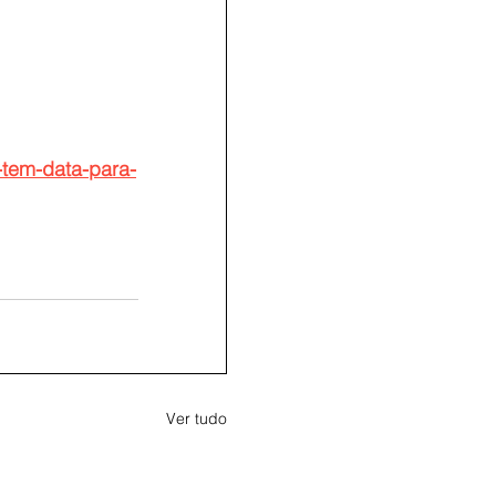
-tem-data-para-
Ver tudo