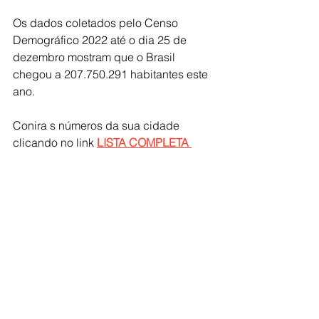
Os dados coletados pelo Censo 
Demográfico 2022 até o dia 25 de 
dezembro mostram que o Brasil 
chegou a 207.750.291 habitantes este 
ano.
Conira s números da sua cidade 
clicando no link 
LISTA COMPLETA 
DOS MUNICÍPIOS 
A divulgação tem como objetivo 
cumprir a lei que determina ao Instituto 
fornecer, anualmente, o cálculo da 
população de cada um dos 5.570 
municípios do país para o Tribunal de 
Contas da União (TCU). Seguindo um 
modelo estatístico, o IBGE entrega um 
resultado prévio do ano de 2022 a 