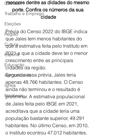
menores dentre as didades do mesmo 
Câmara
porte. Confira os números da sua 
Trabalho e Emprego
cidade
Eleições
Prévia do Censo 2022 do IBGE indica 
Região
que Jales tem menos habitantes do 
Cultura
que a estimativa feita pelo Instituto em 
2021 e que a cidade deve ter o menor 
Esporte
crescimento entre as principais 
Educação
cidades da região. 
Segundo essa prévia, Jales teria 
Agropecuária
apenas 48.766 habitantes. O Censo 
Igreja
ainda não terminou e o resultado é 
Nacionais
preliminar. A estimativa populacional 
de Jales feita pelo IBGE em 2021, 
acreditava que a cidade teria uma 
população bastante superior, 49.291 
habitantes. No último Censo, em 2010, 
o Instituto econtrou 47.012 habitantes. 