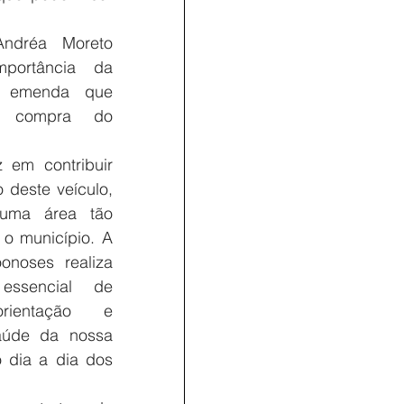
ndréa Moreto 
mportância da 
a emenda que 
 a compra do 
z em contribuir 
deste veículo, 
uma área tão 
o município. A 
noses realiza 
essencial de 
rientação e 
aúde da nossa 
 dia a dia dos 