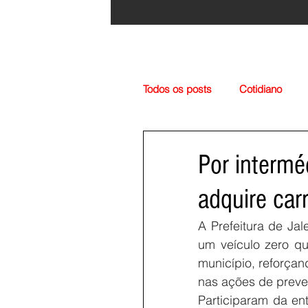
Todos os posts
Cotidiano
Região
Cultura
Esp
Por intermé
adquire car
A Prefeitura de Jal
um veículo zero qu
município, reforçan
nas ações de preven
Participaram da ent