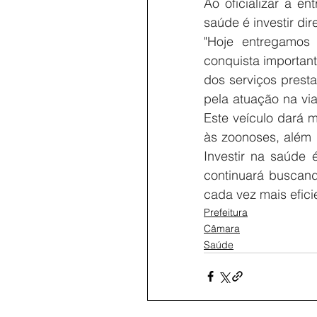
Ao oficializar a en
saúde é investir di
"Hoje entregamos
conquista important
dos serviços prest
pela atuação na vi
Este veículo dará m
às zoonoses, além 
Investir na saúde 
continuará buscand
cada vez mais efici
Prefeitura
Câmara
Saúde