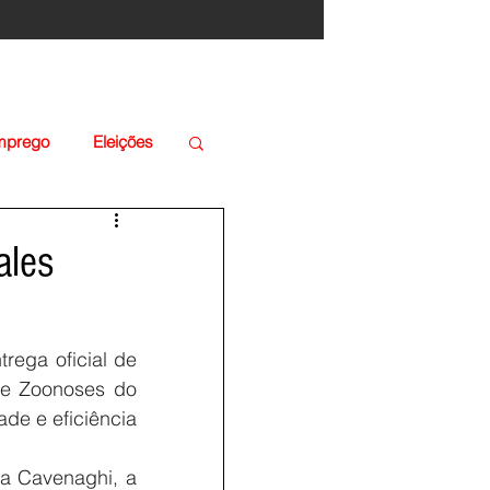
Emprego
Eleições
ales
rega oficial de 
de Zoonoses do 
de e eficiência 
da Cavenaghi, a 