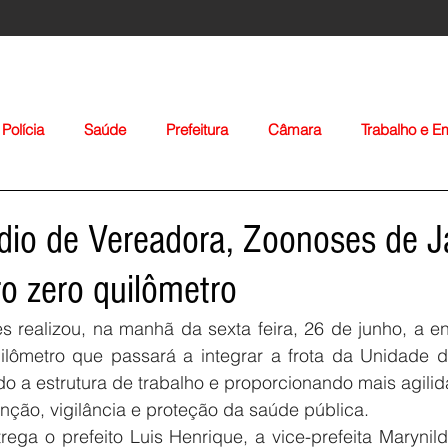
Polícia
Saúde
Prefeitura
Câmara
Trabalho e 
orte
Educação
Agropecuária
Igreja
Nacionais
dio de Vereadora, Zoonoses de J
ro zero quilômetro
es realizou, na manhã da sexta feira, 26 de junho, a ent
ilômetro que passará a integrar a frota da Unidade 
do a estrutura de trabalho e proporcionando mais agilida
Voltar
ção, vigilância e proteção da saúde pública.
rega o prefeito Luis Henrique, a vice-prefeita Marynil