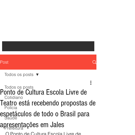
Post
Todos os posts
Todos os posts
Ponto de Cultura Escola Livre de
Cotidiano
Teatro está recebendo propostas de
Polícia
espetáculos de todo o Brasil para
Saúde
apresentações em Jales
Prefeitura
O Ponto de Cultura Escola Livre de 