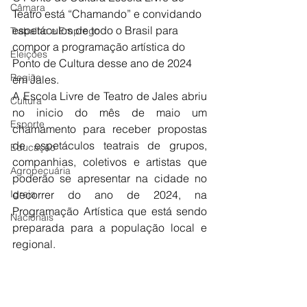
Câmara
Teatro está “Chamando” e convidando 
espetáculos de todo o Brasil para 
Trabalho e Emprego
compor a programação artística do 
Eleições
Ponto de Cultura desse ano de 2024 
Região
em Jales.
A Escola Livre de Teatro de Jales abriu 
Cultura
no inicio do mês de maio um 
Esporte
chamamento para receber propostas 
de espetáculos teatrais de grupos, 
Educação
companhias, coletivos e artistas que 
Agropecuária
poderão se apresentar na cidade no 
Igreja
decorrer do ano de 2024, na 
Programação Artística que está sendo 
Nacionais
preparada para a população local e 
regional.