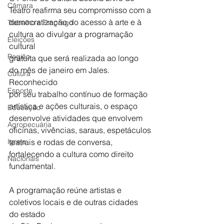
Câmara
Teatro reafirma seu compromisso com a
democratização do acesso à arte e à 
Trabalho e Emprego
cultura ao divulgar a programação 
Eleições
cultural
Região
gratuita que será realizada ao longo 
do mês de janeiro em Jales. 
Cultura
Reconhecido
Esporte
por seu trabalho contínuo de formação 
artística e ações culturais, o espaço
Educação
desenvolve atividades que envolvem 
Agropecuária
oficinas, vivências, saraus, espetáculos
Igreja
teatrais e rodas de conversa, 
fortalecendo a cultura como direito 
Nacionais
fundamental.
A programação reúne artistas e 
coletivos locais e de outras cidades 
do estado