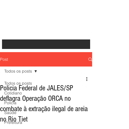
Post
Todos os posts
Todos os posts
Policia Federal de JALES/SP
Cotidiano
deflagra Operação ORCA no
Polícia
combate à extração ilegal de areia
Saúde
no Rio Tiet
Prefeitura