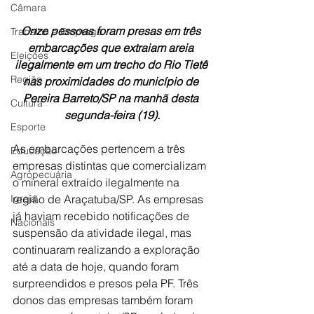
Câmara
Onze pessoas foram presas em três 
Trabalho e Emprego
embarcações que extraiam areia 
Eleições
ilegalmente em um trecho do Rio Tietê 
Região
nas proximidades do município de 
Pereira Barreto/SP na manhã desta 
Cultura
segunda-feira (19).
Esporte
As embarcações pertencem a três 
Educação
empresas distintas que comercializam 
Agropecuária
o mineral extraído ilegalmente na 
Igreja
região de Araçatuba/SP. As empresas 
já haviam recebido notificações de 
Nacionais
suspensão da atividade ilegal, mas 
continuaram realizando a exploração 
até a data de hoje, quando foram 
surpreendidos e presos pela PF. Três 
donos das empresas também foram 