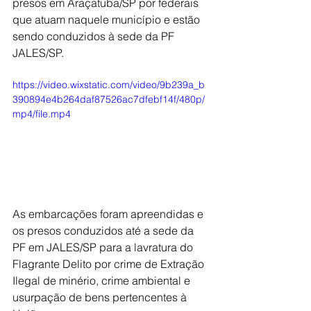
presos em Araçatuba/SP por federais 
que atuam naquele município e estão 
sendo conduzidos à sede da PF 
JALES/SP.
https://video.wixstatic.com/video/9b239a_b
390894e4b264daf87526ac7dfebf14f/480p/
mp4/file.mp4
As embarcações foram apreendidas e 
os presos conduzidos até a sede da 
PF em JALES/SP para a lavratura do 
Flagrante Delito por crime de Extração 
Ilegal de minério, crime ambiental e 
usurpação de bens pertencentes à 