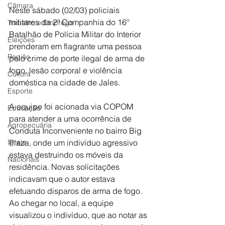
Câmara
Neste sábado (02/03) policiais 
militares da 2ª Companhia do 16º 
Trabalho e Emprego
Batalhão de Polícia Militar do Interior 
Eleições
prenderam em flagrante uma pessoa 
Região
pelo crime de porte ilegal de arma de 
fogo, lesão corporal e violência 
Cultura
doméstica na cidade de Jales.
Esporte
A equipe foi acionada via COPOM 
Educação
para atender a uma ocorrência de 
Agropecuária
Conduta Inconveniente no bairro Big 
Igreja
Plaza, onde um indivíduo agressivo 
estava destruindo os móveis da 
Nacionais
residência. Novas solicitações 
indicavam que o autor estava 
efetuando disparos de arma de fogo. 
Ao chegar no local, a equipe 
visualizou o indivíduo, que ao notar as 