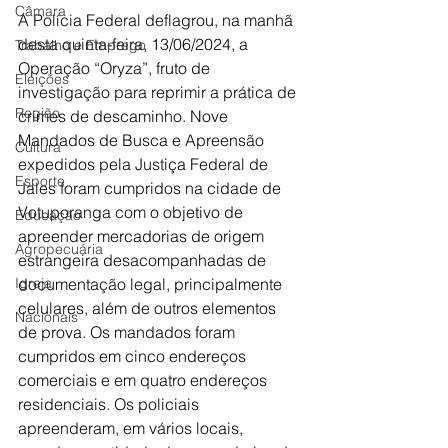
Câmara
A Polícia Federal deflagrou, na manhã 
desta quinta-feira, 13/06/2024, a 
Trabalho e Emprego
Operação “Oryza”, fruto de 
Eleições
investigação para reprimir a prática de 
Região
crimes de descaminho. Nove 
Mandados de Busca e Apreensão 
Cultura
expedidos pela Justiça Federal de 
Esporte
Jales foram cumpridos na cidade de 
Votuporanga com o objetivo de 
Educação
apreender mercadorias de origem 
Agropecuária
estrangeira desacompanhadas de 
Igreja
documentação legal, principalmente 
celulares, além de outros elementos 
Nacionais
de prova. Os mandados foram 
cumpridos em cinco endereços 
comerciais e em quatro endereços 
residenciais. Os policiais 
apreenderam, em vários locais, 