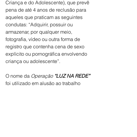
Criança e do Adolescente), que prevê 
pena de até 4 anos de reclusão para 
aqueles que praticam as seguintes 
condutas: “Adquirir, possuir ou 
armazenar, por qualquer meio, 
fotografia, vídeo ou outra forma de 
registro que contenha cena de sexo 
explícito ou pornográfica envolvendo 
criança ou adolescente”.
O nome da 
Operação 
“LUZ NA REDE”
foi utilizado em alusão ao trabalho 
investigativo da PF que utiliza técnicas 
de investigação modernas para 
identificar os criminosos que atuam na 
internet acessada por meio de 
servidores de rede disponíveis em 
várias partes do mundo, os quais são 
acessíveis somente através de 